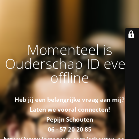
Momenteel is
Ouderschap ID even
offline
Heb jij een belangrijke vraag aan mij?
Laten we vooral connecten!
Pepijn Schouten
06 - 57 20 20 85